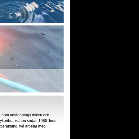
ag inom anläggnings dykeri och
 dykeribranschen sedan 1988. Inom
 beräkning, två arbetar med