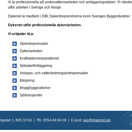
Vi är professionella på undervattensarbeten och anläggningsdykeri. Vi vänder 
utför arbeten i Sverige och Norge.
Dykeriet är medlem i DIB, Dykentreprenörerna inom Sveriges Byggindustrier.
Dykeriet utför professionella dykeriarbeten.
Vi erbjuder bl.a:
Sjöentreprenader
Dykeriarbeten
Kraftstationsreparationer
Sjökabeförlläggning
Avlopps- och vattenledningsentreprenader
Bärgning
Bryggbyggnationer
Sjötransporter
igatan 1, 665 33 Kil | Tfn: 0554-68 94 00 | E-post:
per@dykeriet.net