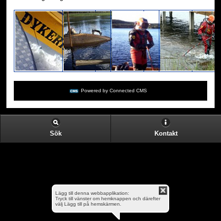
Powered by Connected CMS
Sök
Kontakt
Lägg till denna webbapplikation:
Tryck till vänster om hemknappen och därefter
välj Lägg till på hemskärmen.